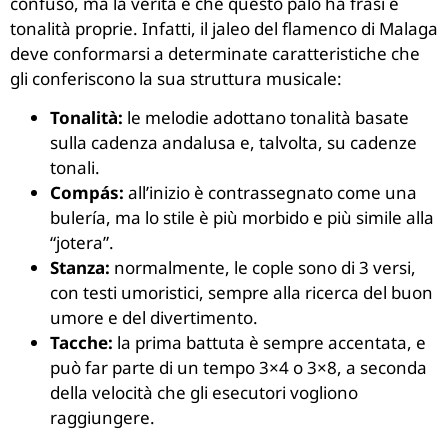
confuso, ma la verità è che questo palo ha frasi e
tonalità proprie. Infatti, il jaleo del flamenco di Malaga
deve conformarsi a determinate caratteristiche che
gli conferiscono la sua struttura musicale:
Tonalità:
le melodie adottano tonalità basate
sulla cadenza andalusa e, talvolta, su cadenze
tonali.
Compás:
all’inizio è contrassegnato come una
bulería, ma lo stile è più morbido e più simile alla
“jotera”.
Stanza:
normalmente, le cople sono di 3 versi,
con testi umoristici, sempre alla ricerca del buon
umore e del divertimento.
Tacche:
la prima battuta è sempre accentata, e
può far parte di un tempo 3×4 o 3×8, a seconda
della velocità che gli esecutori vogliono
raggiungere.