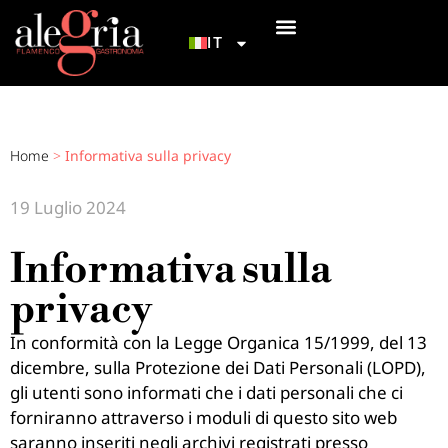
IT
I NOSTRI TABLAO
INIZIAZIONE AL FLAMENCO
COME ARRIVARCI
Home
>
Informativa sulla privacy
19 Luglio 2024
Informativa sulla
privacy
In conformità con la Legge Organica 15/1999, del 13
dicembre, sulla Protezione dei Dati Personali (LOPD),
gli utenti sono informati che i dati personali che ci
forniranno attraverso i moduli di questo sito web
saranno inseriti negli archivi registrati presso