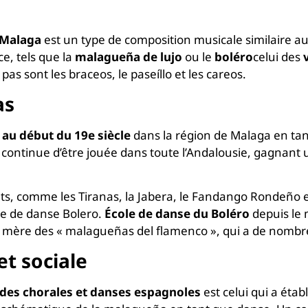
 Malaga
est un type de composition musicale similaire 
e, tels que la
malagueña de lujo
ou le
boléro
celui des
as sont les braceos, le paseíllo et les careos.
as
 au début du 19e siècle
dans la région de Malaga en ta
e continue d’être jouée dans toute l’Andalousie, gagnant 
ents, comme les Tiranas, la Jabera, le Fandango Rondeño 
le de danse Bolero.
École de danse du Boléro
depuis le 
mère des « malagueñas del flamenco », qui a de nombr
et sociale
es chorales et danses espagnoles
est celui qui a étab