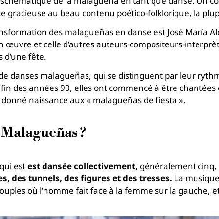
schématique de la malagueña en tant que danse. Un con
ce gracieuse au beau contenu poético-folklorique, la plu
ransformation des malagueñas en danse est José María Alo
n œuvre et celle d’autres auteurs-compositeurs-interpr
 d’une fête.
 de danses malagueñas, qui se distinguent par leur ryth
a fin des années 90, elles ont commencé à être chantées
a donné naissance aux « malagueñas de fiesta ».
 Malagueñas ?
qui est
est dansée collectivement,
généralement cinq, 
, des tunnels, des figures et des tresses.
La musique 
ouples où l’homme fait face à la femme sur la gauche, e