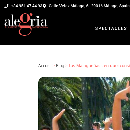
+34 951 47 44 93
Calle Vélez Málaga, 6 | 29016 Málaga, Spain
SPECTACLES
Accueil
>
Blog
>
Las Malagueñas : en quoi consi