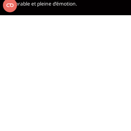
mémorable et pleine d’émotion.
ACHETER
Les artistes
Laissez-vous séduire par le mouvement
hypnotique des volants, l’émotion des
« quejíos » et la vibration de la guitare tandis
que les danseurs traversent la scène au rythme
des « malagueñas », « soleás », « bulerías » et
« seguiriyas ».
Sans oublier le « jaleo » et les applaudissements
qui ne manquent jamais dans un spectacle.