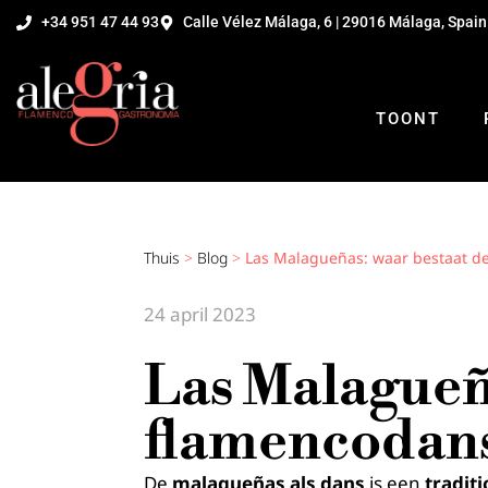
+34 951 47 44 93
Calle Vélez Málaga, 6 | 29016 Málaga, Spain
TOONT
Thuis
>
Blog
>
Las Malagueñas: waar bestaat de
24 april 2023
Las Malagueñ
flamencodans
De
malagueñas als dans
is een
tradit