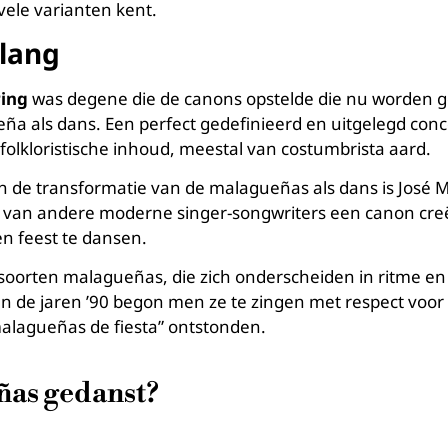
vele varianten kent.
elang
ing
was degene die de canons opstelde die nu worden g
a als dans. Een perfect gedefinieerd en uitgelegd conc
folkloristische inhoud, meestal van costumbrista aard.
n de transformatie van de malagueñas als dans is José M
at van andere moderne singer-songwriters een canon cre
 feest te dansen.
oorten malagueñas, die zich onderscheiden in ritme en 
n de jaren ’90 begon men ze te zingen met respect voor
alagueñas de fiesta” ontstonden.
ñas gedanst?