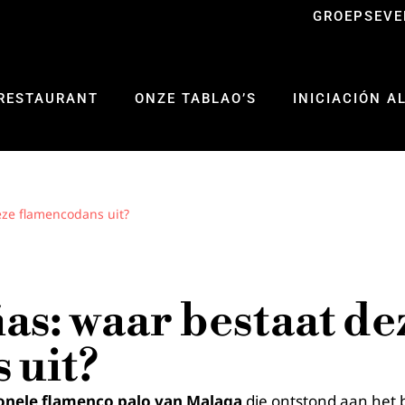
GROEPSEV
RESTAURANT
ONZE TABLAO’S
INICIACIÓN A
ze flamencodans uit?
as: waar bestaat de
 uit?
ionele flamenco palo van Malaga
die ontstond aan het 