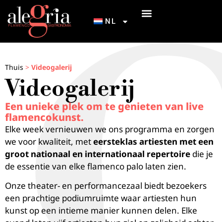
NL
ONZE TABLAO’S
INICIACIÓN AL FLAMENCO
NEEM CONTACT OP MET
HOE KOM IK BIJ ALEGRÍA FLAMENCO & GASTRONOMIE?
Thuis
>
Videogalerij
Videogalerij
Een unieke plek om te genieten van live
flamencokunst.
Elke week vernieuwen we ons programma en zorgen
we voor kwaliteit, met
eersteklas artiesten met een
groot nationaal en internationaal repertoire
die je
de essentie van elke flamenco palo laten zien.
Onze theater- en performancezaal biedt bezoekers
een prachtige podiumruimte waar artiesten hun
kunst op een intieme manier kunnen delen. Elke