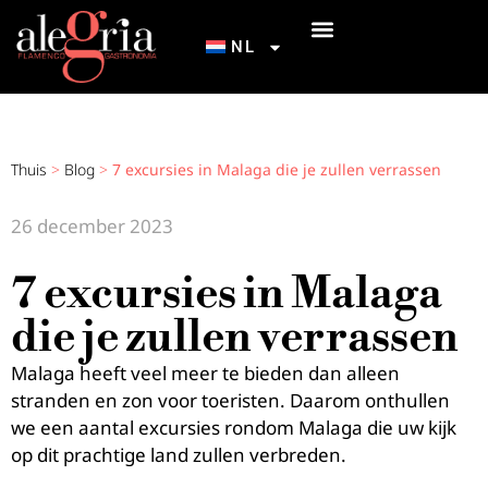
NL
ONZE TABLAO’S
INICIACIÓN AL FLAMENCO
NEEM CONTACT OP MET
HOE KOM IK BIJ ALEGRÍA FLAMENCO & GASTRONOMIE?
Thuis
>
Blog
>
7 excursies in Malaga die je zullen verrassen
26 december 2023
7 excursies in Malaga
die je zullen verrassen
Malaga heeft veel meer te bieden dan alleen
stranden en zon voor toeristen. Daarom onthullen
we een aantal excursies rondom Malaga die uw kijk
op dit prachtige land zullen verbreden.