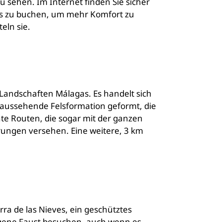
 sehen. Im Internet finden Sie sicher
aus zu buchen, um mehr Komfort zu
eln sie.
n Landschaften Málagas. Es handelt sich
 aussehende Felsformation geformt, die
hte Routen, die sogar mit der ganzen
rungen versehen. Eine weitere, 3 km
a de las Nieves, ein geschütztes
eigene Faust besuchen, auch wenn es