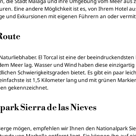
in, die Stadt Málaga und ihre Umgebung vom Meer aus zu
ren. Eine andere Möglichkeit ist es, von Ihrem Hotel 
ge und Exkursionen mit eigenen Führern an oder vermitt
Route
Naturliebhaber. El Torcal ist eine der beeindruckendste
 dem Meer lag. Wasser und Wind haben diese einzigartig
hen Schwierigkeitsgraden bietet. Es gibt ein paar leic
infachste ist 1,5 Kilometer lang und mit grünen Markie
ngen gekennzeichnet.
ark Sierra de las Nieves
rge mögen, empfehlen wir Ihnen den Nationalpark Sierr
tunde von Marbella entfernt liegt. Sie können ihn auf 