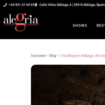
+34 951 47 44 93
Calle Vélez Málaga, 6 | 29016 Málaga, Spain
SHOWS
RES
Startseite
>
Blog
>
7 Ausflüge in Málaga, die S