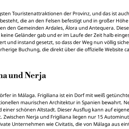
igsten Touristenattraktionen der Provinz, und das ist au
esteht, die an den Felsen befestigt und in großer Höhe 
chen den Gemeinden Ardales, Álora und Antequera. Dies
s keine Geländer gab und er im Laufe der Zeit halb eing
ert und instand gesetzt, so dass der Weg nun völlig si
rherige Buchung, die direkt über die offizielle Website
na und Nerja
 Dörfer in Málaga. Frigiliana ist ein Dorf mit weiß getün
itionellen maurischen Architektur in Spanien bewahrt. N
nd einer schönen Altstadt. Dieser Ausflug kann auf eige
wischen Nerja und Frigiliana liegen nur 15 Autominuten
ivate Unternehmen wie Civitatis, die von Málaga aus ein