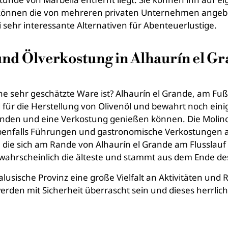
e können die von mehreren privaten Unternehmen ange
sehr interessante Alternativen für Abenteuerlustige.
nd Ölverkostung in Alhaurín el G
ine sehr geschätzte Ware ist? Alhaurín el Grande, am F
d für die Herstellung von Olivenöl und bewahrt noch eini
inden und eine Verkostung genießen können. Die Molino
 ebenfalls Führungen und gastronomische Verkostungen a
s, die sich am Rande von Alhaurín el Grande am Flusslau
 wahrscheinlich die älteste und stammt aus dem Ende de
lusische Provinz eine große Vielfalt an Aktivitäten und 
werden mit Sicherheit überrascht sein und dieses herrli