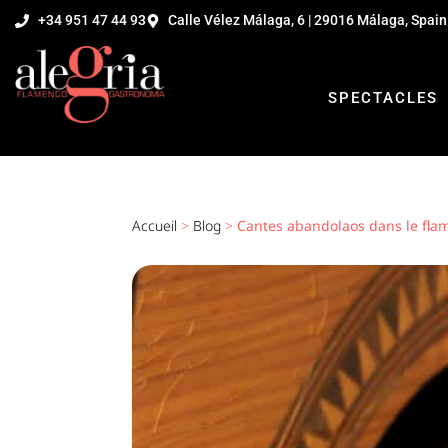
+34 951 47 44 93
Calle Vélez Málaga, 6 | 29016 Málaga, Spain
SPECTACLES
Accueil
>
Blog
>
Cantes abandolaos dans le fla