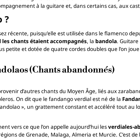
compagnement à la guitare et, dans certains cas, aux cas
 ?
sez récente, puisqu’elle est utilisée dans le flamenco d
l les chants étaient accompagnés
, la
bandola
. Guitare
us petite et dotée de quatre cordes doubles que l’on joue 
ndolaos (Chants abandonnés)
ovenir d’autres chants du Moyen Âge, liés aux zarabanda
leros. On dit que le fandango verdial est né de la
Fanda
dolao », un grattement constant et accéléré tout au lon
nt vers ce que l’on appelle aujourd’hui les
verdiales-a
égions de Grenade, Malaga, Almeria et Murcie. C’est de 