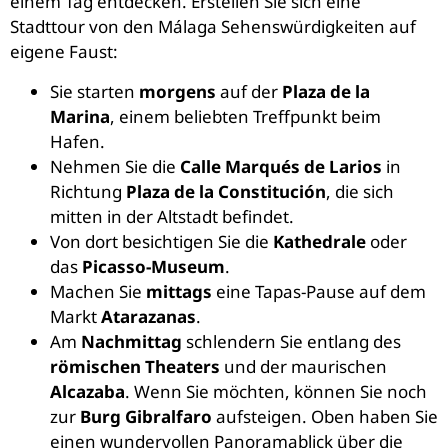
einem Tag entdecken. Erstellen Sie sich eine
Stadttour von den Málaga Sehenswürdigkeiten auf
eigene Faust:
Sie starten
morgens
auf der
Plaza de la
Marina
, einem beliebten Treffpunkt beim
Hafen.
Nehmen Sie die
Calle Marqués de Larios
in
Richtung
Plaza de la Constitución
, die sich
mitten in der Altstadt befindet.
Von dort besichtigen Sie die
Kathedrale
oder
das
Picasso-Museum
.
Machen Sie
mittags
eine Tapas-Pause auf dem
Markt
Atarazanas
.
Am
Nachmittag
schlendern Sie entlang des
römischen Theaters
und der maurischen
Alcazaba
. Wenn Sie möchten, können Sie noch
zur
Burg Gibralfaro
aufsteigen. Oben haben Sie
einen wundervollen Panoramablick über die