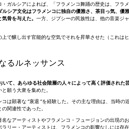
ロ・ガルシアによれば、「フラメンコ舞踊の歴史は、フラ
ダルシア文化はフラメンコに独自の優雅さ、茶目っ気、優
と気骨を与えた。
一方、ジプシーの民族性は、他の音楽ジ
の上で醸し出す官能的な空気でそれを昇華させた（これは
なるルネッサンス
において、あらゆる社会階層の人々によって高く評価された
いと願う大衆を集めた。
コは顕著な “衰退 “を経験した。その主な理由は、当時
との関連性であった。
著名なアーティストやフラメンコ・フュージョンの出現の
ポラリー・アーティストは、フラメンコの影響なしには存