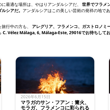
のに最適な場所は、やはりアンダルシアだ、
世界でフラメ
ダルシアだ。
アンダルシアはこの美しい芸術の発祥の地で
を旅行中の方も、
アレグリア、フラメンコ、ガストロノミ
ら
C. Vélez Málaga, 6, Málaga-Este, 29016でお待ち
2026年6月15日
マラガのサン・フアン：篝火、
モラガ、フラメンコに彩られる