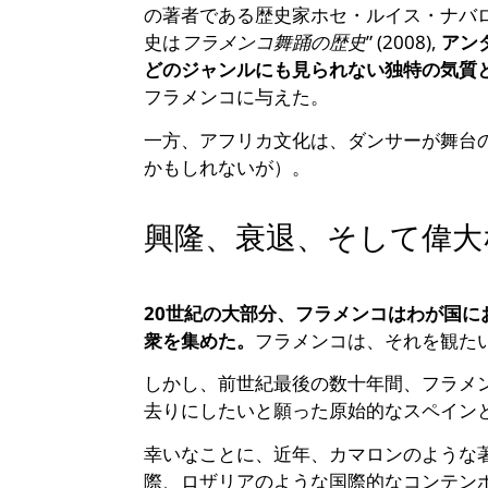
の著者である歴史家ホセ・ルイス・ナバ
史は
フラメンコ舞踊の歴史
” (2008),
アン
どのジャンルにも見られない独特の気質
フラメンコに与えた。
一方、アフリカ文化は、ダンサーが舞台
かもしれないが）。
興隆、衰退、そして偉大
20世紀の大部分、フラメンコはわが国
衆を集めた。
フラメンコは、それを観た
しかし、前世紀最後の数十年間、フラメン
去りにしたいと願った原始的なスペイン
幸いなことに、近年、カマロンのような
際、ロザリアのような国際的なコンテン