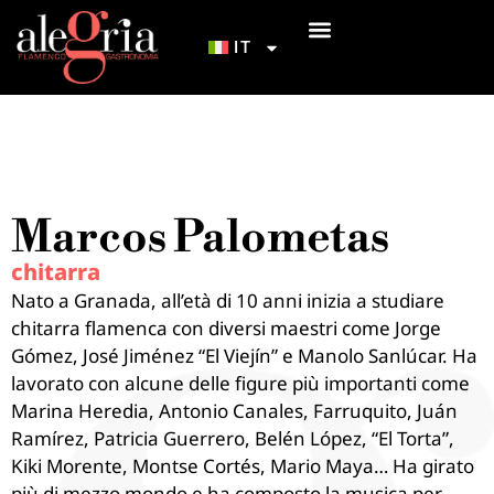
IT
I NOSTRI TABLAO
INIZIAZIONE AL FLAMENCO
COME ARRIVARCI
Marcos Palometas
chitarra
Nato a Granada, all’età di 10 anni inizia a studiare
chitarra flamenca con diversi maestri come Jorge
Gómez, José Jiménez “El Viejín” e Manolo Sanlúcar. Ha
lavorato con alcune delle figure più importanti come
Marina Heredia, Antonio Canales, Farruquito, Juán
Ramírez, Patricia Guerrero, Belén López, “El Torta”,
Kiki Morente, Montse Cortés, Mario Maya… Ha girato
più di mezzo mondo e ha composto la musica per