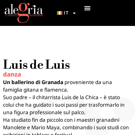
IT
I NOSTRI TABLAO
INIZIAZIONE AL FLAMENCO
COME ARRIVARCI
Luis de Luis
danza
Un ballerino di Granada
proveniente da una
famiglia gitana e flamenca.
Suo padre – il chitarrista Luis de la Chica – è stato
colui che ha guidato i suoi passi per trasformarlo in
una figura professionale sul palco.
Ha studiato fin da piccolo con i maestri granadini
Manolete e Mario Maya, combinando i suoi studi con
esibizioni in tablaos e festival.