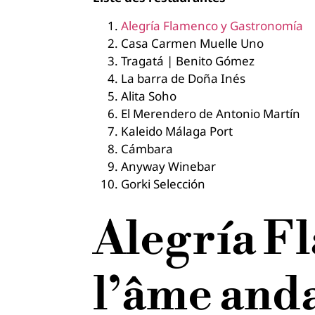
Alegría Flamenco y Gastronomía
Casa Carmen Muelle Uno
Tragatá | Benito Gómez
La barra de Doña Inés
Alita Soho
El Merendero de Antonio Martín
Kaleido Málaga Port
Cámbara
Anyway Winebar
Gorki Selección
Alegría F
l’âme anda