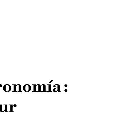
ronomía :
pur