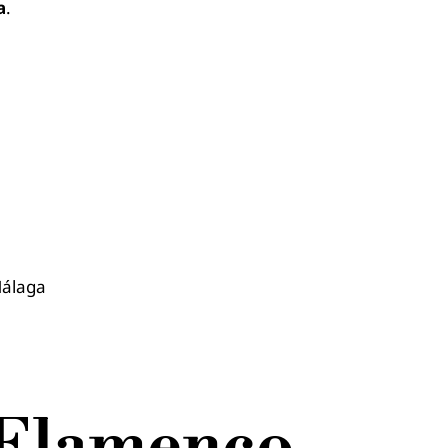
a
.
Málaga
a Flamenco