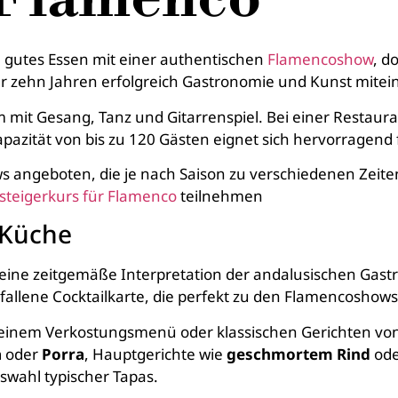
 gutes Essen mit einer authentischen
Flamencoshow
, d
ber zehn Jahren erfolgreich Gastronomie und Kunst mitei
 mit Gesang, Tanz und Gitarrenspiel. Bei einer Restau
Kapazität von bis zu 120 Gästen eignet sich hervorragen
ngeboten, die je nach Saison zu verschiedenen Zeiten 
steigerkurs für Flamenco
teilnehmen
 Küche
r eine zeitgemäße Interpretation der andalusischen Gas
fallene Cocktailkarte, die perfekt zu den Flamencoshows
einem Verkostungsmenü oder klassischen Gerichten von
a
oder
Porra
, Hauptgerichte wie
geschmortem Rind
od
swahl typischer Tapas.