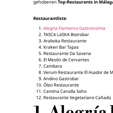
gehobenen
Top-Restaurants in Málag
Restaurantliste
:
Alegría Flamenco Gastronomía
TASCA LáSKA Bistrobar
Araboka Restaurante
Kraken Bar Tapas
Restaurante Da Saveria
El Mesón de Cervantes
Cambara
Verum Restaurante El Asador de 
Andino Gastrobar
Óleo Restaurante
Cantina Canalla Soho
Restaurante Vegetariano Cañadú
1. Alegrí