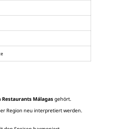
te
 Restaurants Málagas
gehört.
der Region neu interpretiert werden.
t den Speisen harmoniert.