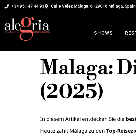
+34 951 47 44 93
Calle Vélez Málaga, 6 | 29016 Málaga, Spain
SHOWS
RES
Malaga: D
(2025)
In diesem Artikel entdecken Sie die
bes
Heute zählt Málaga zu den
Top-Reisezi