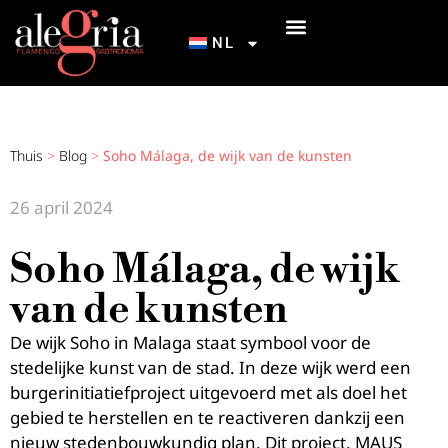
NL
ONZE TABLAO’S
INICIACIÓN AL FLAMENCO
NEEM CONTACT OP MET
HOE KOM IK BIJ ALEGRÍA FLAMENCO & GASTRONOMIE?
Thuis
>
Blog
>
Soho Málaga, de wijk van de kunsten
26 april 2024
Soho Málaga, de wijk
van de kunsten
De wijk Soho in Malaga staat symbool voor de
stedelijke kunst van de stad. In deze wijk werd een
burgerinitiatiefproject uitgevoerd met als doel het
gebied te herstellen en te reactiveren dankzij een
nieuw stedenbouwkundig plan. Dit project, MAUS