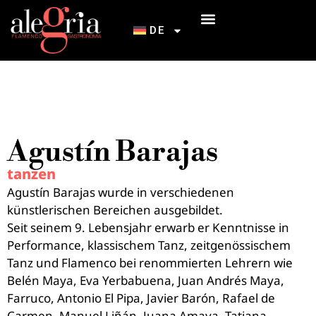
DE
EINFÜHRUNG IN DEN FLAMENCO
Agustín Barajas
tanzen
Agustín Barajas wurde in verschiedenen
künstlerischen Bereichen ausgebildet.
Seit seinem 9. Lebensjahr erwarb er Kenntnisse in
Performance, klassischem Tanz, zeitgenössischem
Tanz und Flamenco bei renommierten Lehrern wie
Belén Maya, Eva Yerbabuena, Juan Andrés Maya,
Farruco, Antonio El Pipa, Javier Barón, Rafael de
Carmen, Manuel Liñán, Juana Amaya, Tatiana