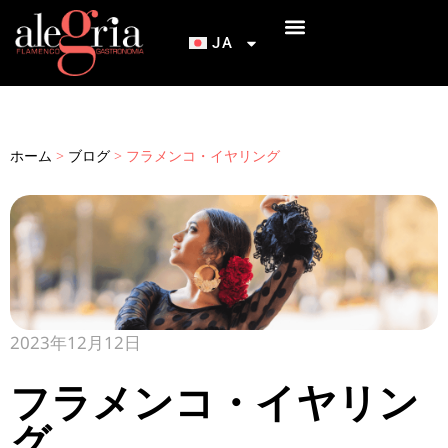
JA
INICIACIÓN AL FLAMENCO
アレグリア・フラメンコ＆ガストロノミーへのアクセス
ホーム
>
ブログ
>
フラメンコ・イヤリング
2023年12月12日
フラメンコ・イヤリン
グ