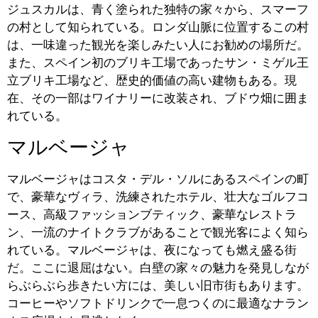
ジュスカルは、青く塗られた独特の家々から、スマーフ
の村として知られている。ロンダ山脈に位置するこの村
は、一味違った観光を楽しみたい人にお勧めの場所だ。
また、スペイン初のブリキ工場であったサン・ミゲル王
立ブリキ工場など、歴史的価値の高い建物もある。現
在、その一部はワイナリーに改装され、ブドウ畑に囲ま
れている。
マルベージャ
マルベージャはコスタ・デル・ソルにあるスペインの町
で、豪華なヴィラ、洗練されたホテル、壮大なゴルフコ
ース、高級ファッションブティック、豪華なレストラ
ン、一流のナイトクラブがあることで観光客によく知ら
れている。マルベージャは、夜になっても燃え盛る街
だ。ここに退屈はない。白壁の家々の魅力を発見しなが
らぶらぶら歩きたい方には、美しい旧市街もあります。
コーヒーやソフトドリンクで一息つくのに最適なナラン