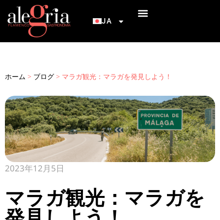
JA
INICIACIÓN AL FLAMENCO
アレグリア・フラメンコ＆ガストロノミーへのアクセス
ホーム
>
ブログ
>
マラガ観光：マラガを発見しよう！
2023年12月5日
マラガ観光：マラガを
発見しよう！