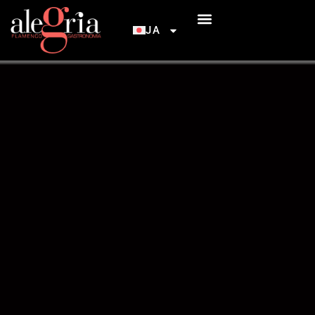
JA
INICIACIÓN AL FLAMENCO
アレグリア・フラメンコ＆ガストロノミーへのアクセス